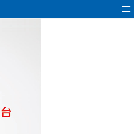
切
换
导
航