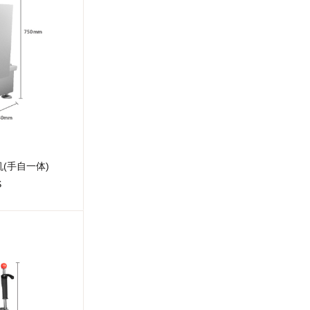
(手自一体)
S