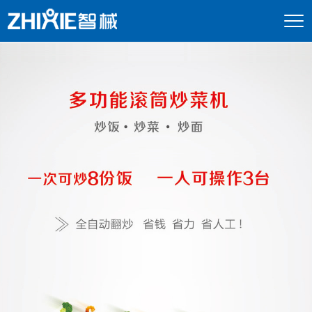
切
换
导
航